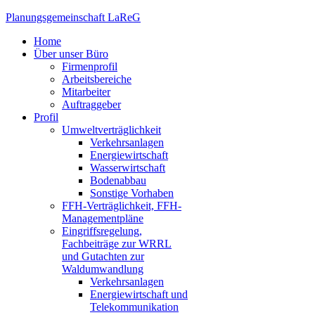
Planungsgemeinschaft
LaReG
Home
Über unser Büro
Firmenprofil
Arbeitsbereiche
Mitarbeiter
Auftraggeber
Profil
Umweltverträglichkeit
Verkehrsanlagen
Energiewirtschaft
Wasserwirtschaft
Bodenabbau
Sonstige Vorhaben
FFH-Verträglichkeit, FFH-
Managementpläne
Eingriffsregelung,
Fachbeiträge zur WRRL
und Gutachten zur
Waldumwandlung
Verkehrsanlagen
Energiewirtschaft und
Telekommunikation