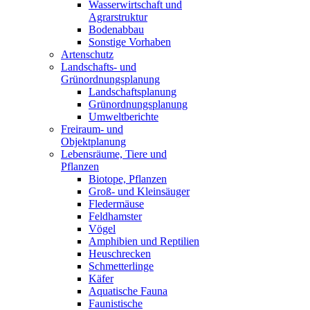
Wasserwirtschaft und
Agrarstruktur
Bodenabbau
Sonstige Vorhaben
Artenschutz
Landschafts- und
Grünordnungsplanung
Landschaftsplanung
Grünordnungsplanung
Umweltberichte
Freiraum- und
Objektplanung
Lebensräume, Tiere und
Pflanzen
Biotope, Pflanzen
Groß- und Kleinsäuger
Fledermäuse
Feldhamster
Vögel
Amphibien und Reptilien
Heuschrecken
Schmetterlinge
Käfer
Aquatische Fauna
Faunistische